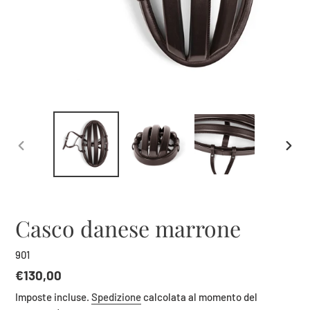
SLIDE
SLID
PRECEDENTE
SUCC
Casco danese marrone
901
Prezzo
€130,00
di
Imposte incluse.
Spedizione
calcolata al momento del