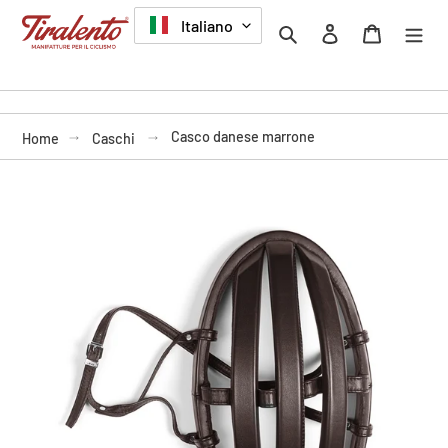
Vai
LINGUA
Italiano
Cerca
Accedi
Carrello
direttamente
ai
contenuti
Casco danese marrone
Home
Caschi