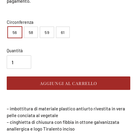
listino
pagamento.
Circonferenza
56
58
59
61
Quantità
AGGIUNGI AL CARRELLO
Inserimento
del
– imbottitura di materiale plastico antiurto rivestita in vera
prodotto
pelle conciata al vegetale
nel
– cinghietta di chiusura con fibbia in ottone galvanizzata
carrello
anallergica e logo Tiralento inciso