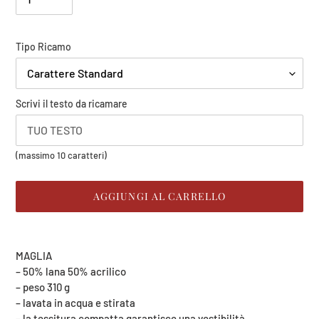
Carica
Tipo Ricamo
il
tuo
logo
Scrivi il testo da ricamare
(massimo
(massimo 10 caratteri)
8
Mb)
AGGIUNGI AL CARRELLO
Inserimento
del
MAGLIA
prodotto
– 50% lana 50% acrilico
nel
– peso 310 g
carrello
– lavata in acqua e stirata
– la tessitura compatta garantisce una vestibilità