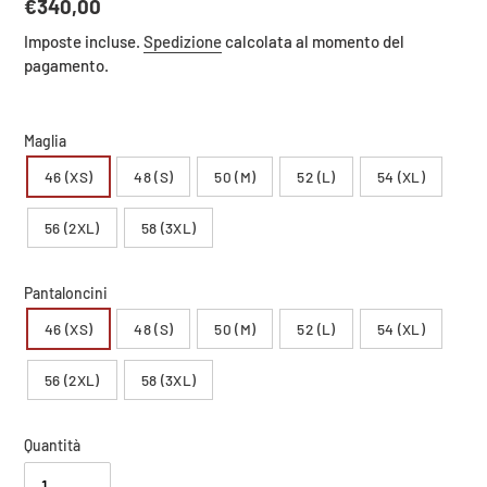
Prezzo
€340,00
di
Imposte incluse.
Spedizione
calcolata al momento del
listino
pagamento.
Maglia
46 (XS)
48 (S)
50 (M)
52 (L)
54 (XL)
56 (2XL)
58 (3XL)
Pantaloncini
46 (XS)
48 (S)
50 (M)
52 (L)
54 (XL)
56 (2XL)
58 (3XL)
Quantità