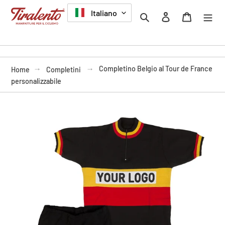
Vai
LINGUA
Italiano
Cerca
Accedi
Carrello
direttamente
ai
contenuti
Completino Belgio al Tour de France
Home
Completini
personalizzabile