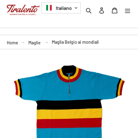
Vai
LINGUA
Italiano
Cerca
Accedi
Carrello
direttamente
ai
contenuti
Maglia Belgio ai mondiali
Home
Maglie