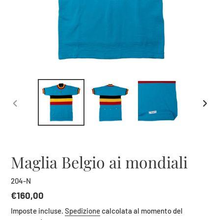
SLIDE
SLID
PRECEDENTE
SUCC
Maglia Belgio ai mondiali
204-N
Prezzo
€160,00
di
Imposte incluse.
Spedizione
calcolata al momento del