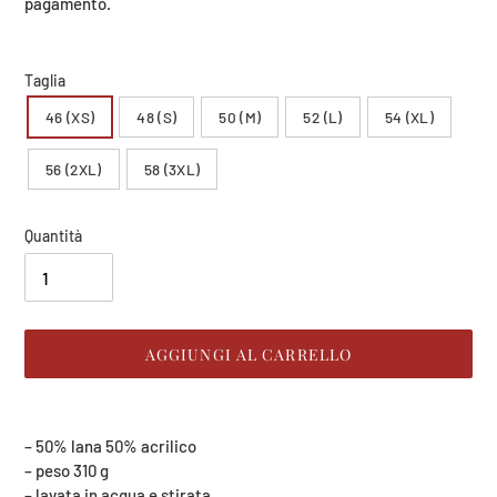
listino
pagamento.
Taglia
46 (XS)
48 (S)
50 (M)
52 (L)
54 (XL)
56 (2XL)
58 (3XL)
Quantità
AGGIUNGI AL CARRELLO
Inserimento
del
– 50% lana 50% acrilico
prodotto
– peso 310 g
nel
– lavata in acqua e stirata