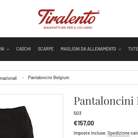
NI
CASCHI
SCARPE
MAGLIONI DA ALLENAMENTO
TUT
Pantaloncini Belgium
nazionali
Pantaloncini
503
Prezzo
€157,00
di
Imposte incluse.
Spedizione
cal