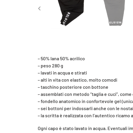
SLIDE
PRECEDENTE
– 50% lana 50% acrilico
– peso 280 g
– lavati in acqua e stirati
– alti in vita con elastico, molto comodi
– taschino posteriore con bottone
– assemblati con metodo “taglia e cuci”, come 
– fondello anatomico in confortevole gel (uni
– sei bottoni per indossarli anche con le nosta
– la scritta è realizzata con l’autentico ricam
Ogni capo è stato lavato in acqua. Eventuali i