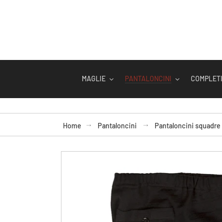
Vai
direttamente
ai
contenuti
MAGLIE
PANTALONCINI
COMPLETI
Home
Pantaloncini
Pantaloncini squadre 