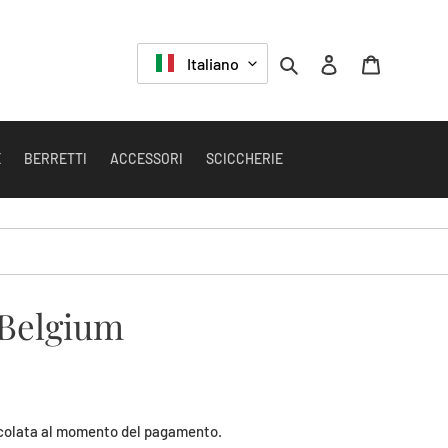
LINGUA
Cerca
Accedi
Carrello
Italiano
E
BERRETTI
ACCESSORI
SCICCHERIE
 Belgium
colata al momento del pagamento.