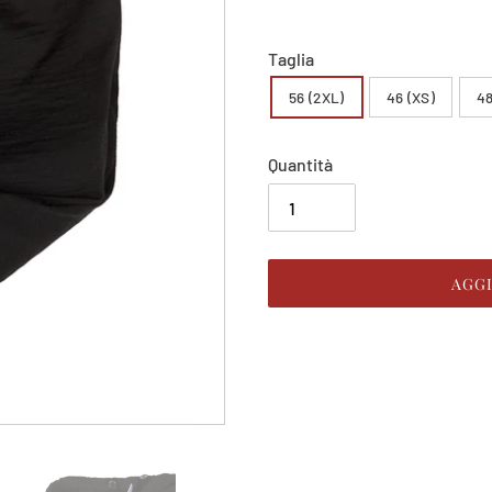
listino
Taglia
56 (2XL)
46 (XS)
48
Quantità
AGG
Inserimento
del
prodotto
nel
carrello