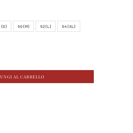
 (S)
50 (M)
52 (L)
54 (XL)
IUNGI AL CARRELLO