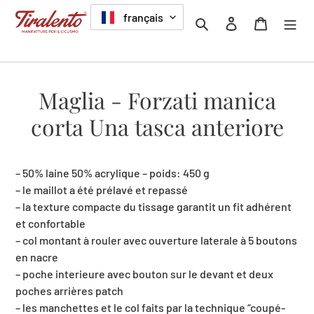
Passer
LANGUE
français
Rechercher
Se connecter
Panier
au
contenu
Maglia - Forzati manica
corta Una tasca anteriore
– 50% laine 50% acrylique – poids: 450 g
– le maillot a été prélavé et repassé
– la texture compacte du tissage garantit un fit adhérent
et confortable
– col montant à rouler avec ouverture laterale à 5 boutons
en nacre
– poche interieure avec bouton sur le devant et deux
poches arrières patch
– les manchettes et le col faits par la technique “coupé-