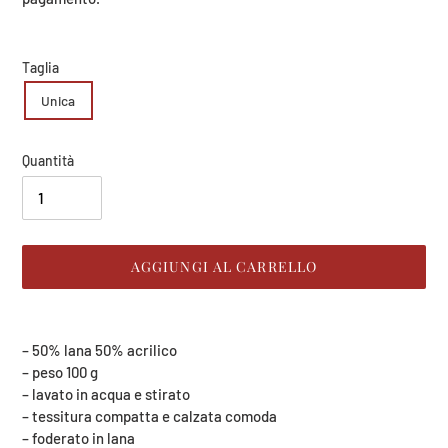
Taglia
Unica
Quantità
AGGIUNGI AL CARRELLO
Inserimento
del
– 50% lana 50% acrilico
prodotto
– peso 100 g
nel
– lavato in acqua e stirato
carrello
– tessitura compatta e calzata comoda
– foderato in lana