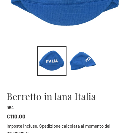
Berretto in lana Italia
964
Prezzo
€110,00
di
Imposte incluse.
Spedizione
calcolata al momento del
listino
pagamento.