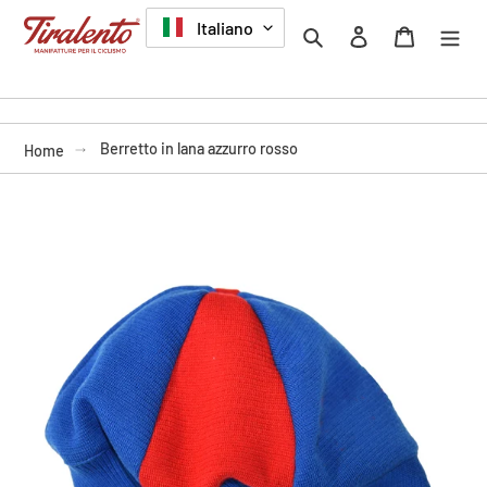
Vai
LINGUA
Italiano
Cerca
Accedi
Carrello
direttamente
ai
contenuti
Berretto in lana azzurro rosso
Home