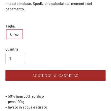
di
Imposte incluse.
Spedizione
calcolata al momento del
listino
pagamento.
Taglia
Unica
Quantità
AGGIUNGI AL CARRELLO
Inserimento
del
– 50% lana 50% acrilico
prodotto
– peso 100 g
nel
– lavato in acqua e stirato
carrello