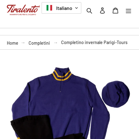
Vai
LINGUA
Italiano
Cerca
Accedi
Carrello
direttamente
ai
contenuti
Completino invernale Parigi-Tours
Home
Completini