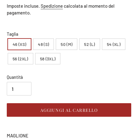
di
Imposte incluse.
Spedizione
calcolata al momento del
listino
pagamento.
Taglia
46 (XS)
48 (S)
50 (M)
52 (L)
54 (XL)
56 (2XL)
58 (3XL)
Quantità
AGGIUNGI AL CARRELLO
Inserimento
del
MAGLIONE