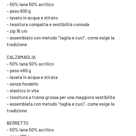
prodotto
– 50% lana 50% acrilico
nel
– peso 900 g
carrello
– lavato in acqua e stirato
– tessitura compatta e vestibilità comoda
– zip 16 cm
– assemblato con metodo “taglia e cuci”, come esige la
tradizione
CALZAMAGLIA
– 50% lana 50% acrilico
– peso 460 g
– lavata in acqua e stirata
– senza fondello
– elastico in vita
– tessitura a trama grossa per una maggiore vestibilità
– assemblata con metodo “taglia e cuci”, come esige la
tradizione
BERRETTO
– 50% lana 50% acrilico