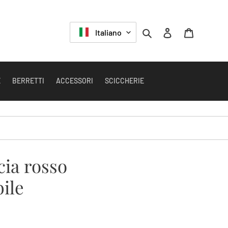
LINGUA
Cerca
Accedi
Carrello
Italiano
E
BERRETTI
ACCESSORI
SCICCHERIE
cia rosso
ile