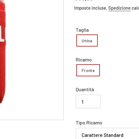
di
Imposte incluse.
Spedizione
cal
listino
Taglia
Unica
Ricamo
Fronte
Quantità
Carica
Tipo Ricamo
il
tuo