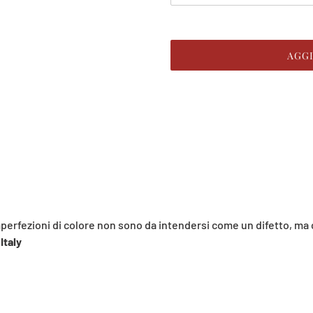
logo
AGG
(massimo
8
Inserimento
Mb)
del
prodotto
nel
carrello
mperfezioni di colore non sono da intendersi come un difetto, ma
Italy