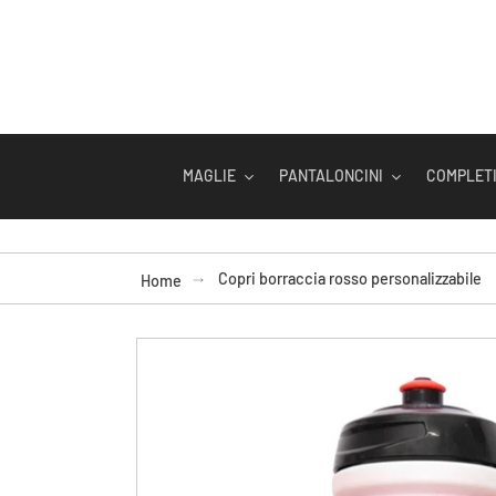
Vai
direttamente
ai
contenuti
MAGLIE
PANTALONCINI
COMPLETI
Copri borraccia rosso personalizzabile
Home