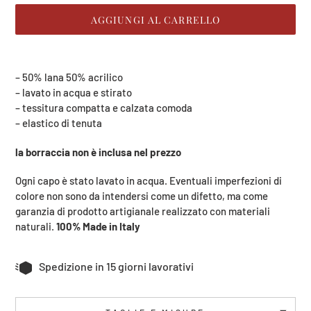
Mb)
AGGIUNGI AL CARRELLO
Inserimento
del
– 50% lana 50% acrilico
prodotto
– lavato in acqua e stirato
nel
– tessitura compatta e calzata comoda
carrello
– elastico di tenuta
la borraccia non è inclusa nel prezzo
Ogni capo è stato lavato in acqua. Eventuali imperfezioni di
colore non sono da intendersi come un difetto, ma come
garanzia di prodotto artigianale realizzato con materiali
naturali.
100% Made in Italy
Spedizione in 15 giorni lavorativi