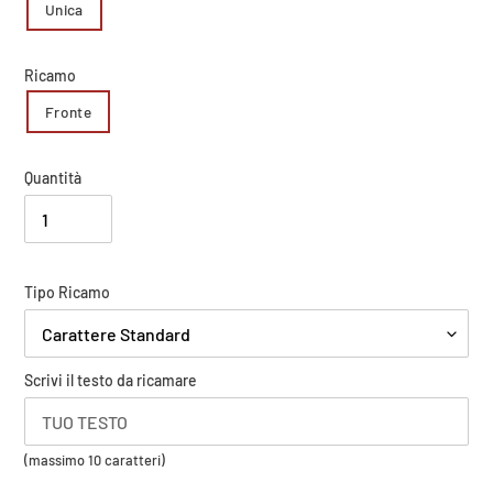
Unica
Ricamo
Fronte
Quantità
Carica
Tipo Ricamo
il
tuo
logo
Scrivi il testo da ricamare
(massimo
(massimo 10 caratteri)
8