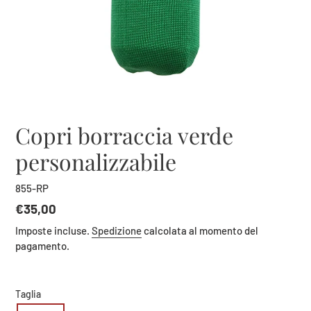
Copri borraccia verde
personalizzabile
855-RP
Prezzo
€35,00
di
Imposte incluse.
Spedizione
calcolata al momento del
listino
pagamento.
Taglia