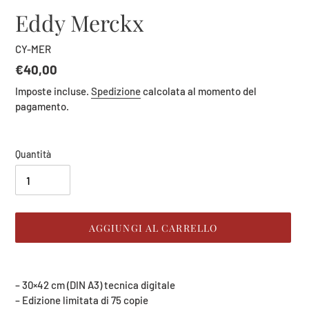
Eddy Merckx
CY-MER
Prezzo
€40,00
di
Imposte incluse.
Spedizione
calcolata al momento del
listino
pagamento.
Quantità
AGGIUNGI AL CARRELLO
Inserimento
del
– 30×42 cm (DIN A3) tecnica digitale
prodotto
– Edizione limitata di 75 copie