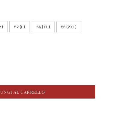
M)
52 (L)
54 (XL)
56 (2XL)
IUNGI AL CARRELLO