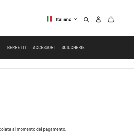
LINGUA
Cerca
Accedi
Carrello
Italiano
E
BERRETTI
ACCESSORI
SCICCHERIE
colata al momento del pagamento.