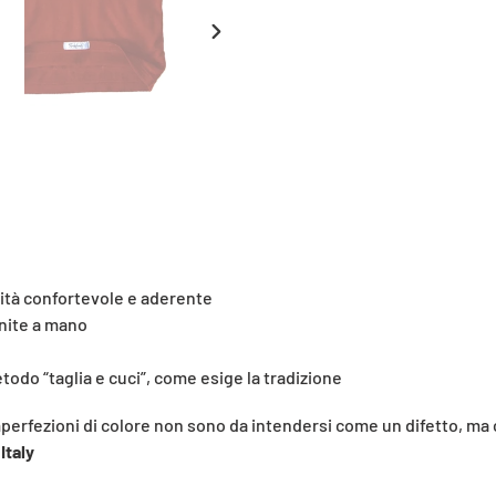
carrello
SLIDE
SUCCESSIVA
lità confortevole e aderente
inite a mano
todo “taglia e cuci”, come esige la tradizione
mperfezioni di colore non sono da intendersi come un difetto, ma
Italy