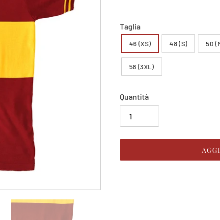
listino
Taglia
46 (XS)
48 (S)
50 (
58 (3XL)
Quantità
AGG
Inserimento
del
prodotto
nel