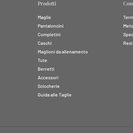
Prodotti
Cond
Maglie
Termi
Pantaloncini
Meto
Completini
Sped
Caschi
Resi
Maglioni da allenamento
Tute
Berretti
Accessori
Sciccherie
Guida alle Taglie