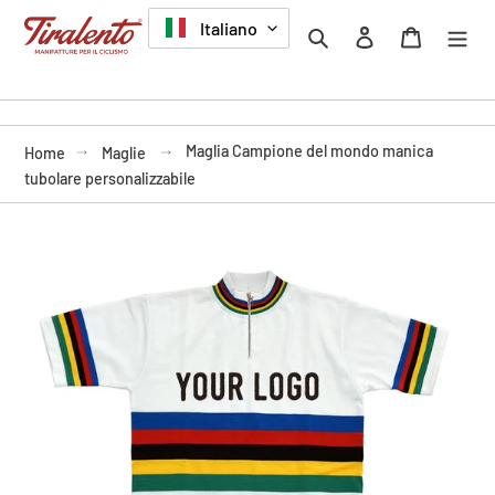
Vai
LINGUA
Italiano
Cerca
Accedi
Carrello
direttamente
ai
contenuti
Maglia Campione del mondo manica
Home
Maglie
tubolare personalizzabile