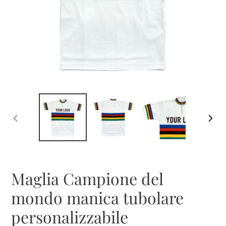
SLIDE
SLID
PRECEDENTE
SUCC
Maglia Campione del
mondo manica tubolare
personalizzabile