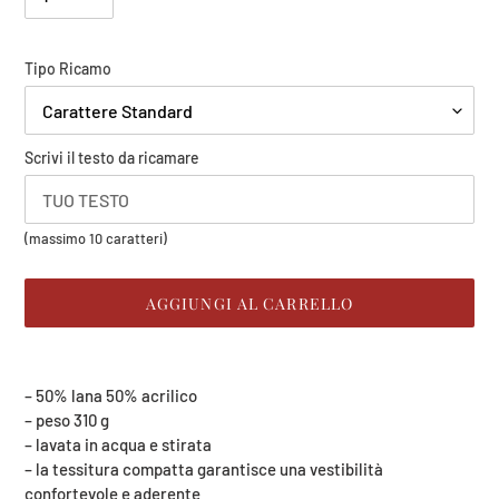
Carica
Tipo Ricamo
il
tuo
logo
Scrivi il testo da ricamare
(massimo
(massimo 10 caratteri)
8
Mb)
AGGIUNGI AL CARRELLO
Inserimento
del
– 50% lana 50% acrilico
prodotto
– peso 310 g
nel
– lavata in acqua e stirata
carrello
– la tessitura compatta garantisce una vestibilità
confortevole e aderente