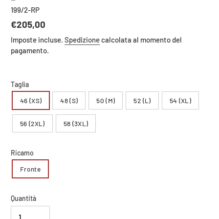
199/2-RP
Prezzo
€205,00
di
Imposte incluse.
Spedizione
calcolata al momento del
listino
pagamento.
Taglia
46 (XS)
48 (S)
50 (M)
52 (L)
54 (XL)
56 (2XL)
58 (3XL)
Ricamo
Fronte
Quantità