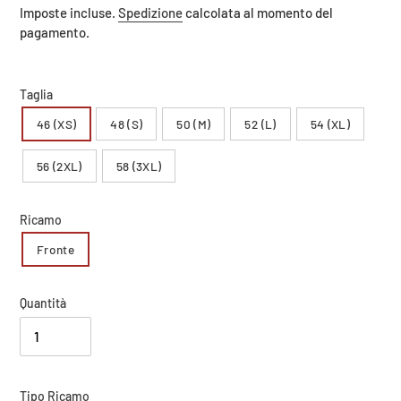
di
Imposte incluse.
Spedizione
calcolata al momento del
listino
pagamento.
Taglia
46 (XS)
48 (S)
50 (M)
52 (L)
54 (XL)
56 (2XL)
58 (3XL)
Ricamo
Fronte
Quantità
Carica
Tipo Ricamo