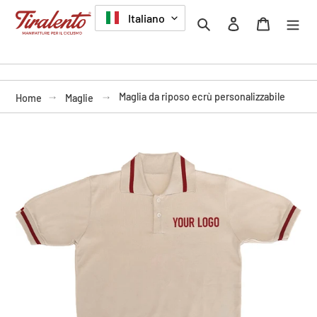
Vai
LINGUA
Italiano
Cerca
Accedi
Carrello
direttamente
ai
contenuti
Maglia da riposo ecrù personalizzabile
Home
Maglie