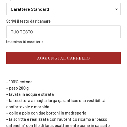
il
tuo
logo
Scrivi il testo da ricamare
(massimo
(massimo 10 caratteri)
8
Mb)
AGGIUNGI AL CARRELLO
Inserimento
del
– 100% cotone
prodotto
– peso 280 g
nel
– lavata in acqua e stirata
carrello
– la tessitura a maglia larga garantisce una vestibilità
confortevole e morbida
– collo a polo con due bottoni in madreperla
– la scritta è realizzata con l’autentico ricamo a “passo
catenella” con filo di lana, esattamente come in passato