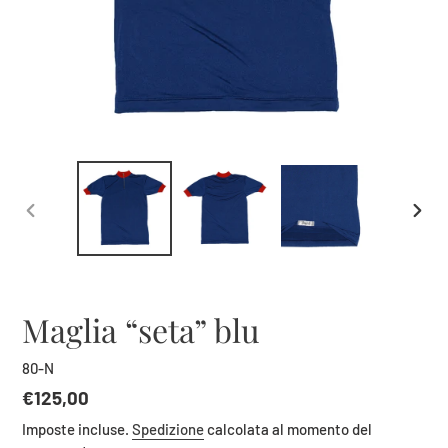
SLIDE
SLID
PRECEDENTE
SUCC
Maglia “seta” blu
80-N
Prezzo
€125,00
di
Imposte incluse.
Spedizione
calcolata al momento del