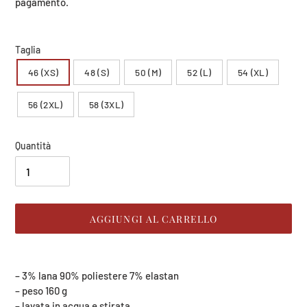
listino
pagamento.
Taglia
46 (XS)
48 (S)
50 (M)
52 (L)
54 (XL)
56 (2XL)
58 (3XL)
Quantità
AGGIUNGI AL CARRELLO
Inserimento
del
– 3% lana 90% poliestere 7% elastan
prodotto
– peso 160 g
nel
– lavata in acqua e stirata