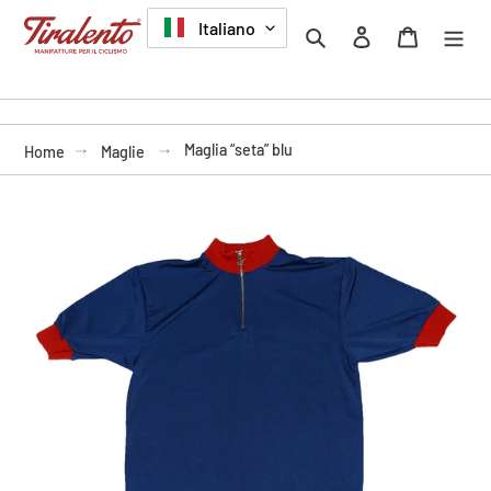
Vai
LINGUA
Italiano
Cerca
Accedi
Carrello
direttamente
ai
contenuti
Maglia “seta” blu
Home
Maglie