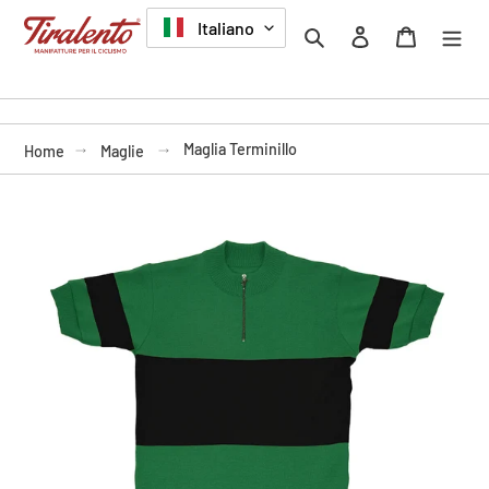
Vai
LINGUA
Italiano
Cerca
Accedi
Carrello
direttamente
ai
contenuti
Maglia Terminillo
Home
Maglie