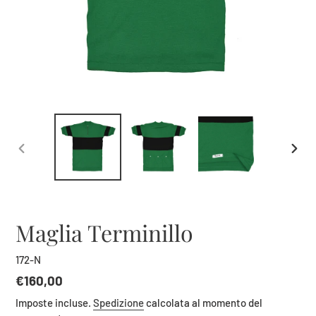
SLIDE
SLID
PRECEDENTE
SUCC
Maglia Terminillo
172-N
Prezzo
€160,00
di
Imposte incluse.
Spedizione
calcolata al momento del