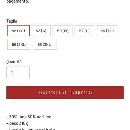
listino
pagamento.
Taglia
46 (XS)
48 (S)
50 (M)
52 (L)
54 (XL)
56 (2XL)
58 (3XL)
Quantità
AGGIUNGI AL CARRELLO
Inserimento
del
– 50% lana 50% acrilico
prodotto
– peso 310 g
nel
– lavata in acqua e stirata