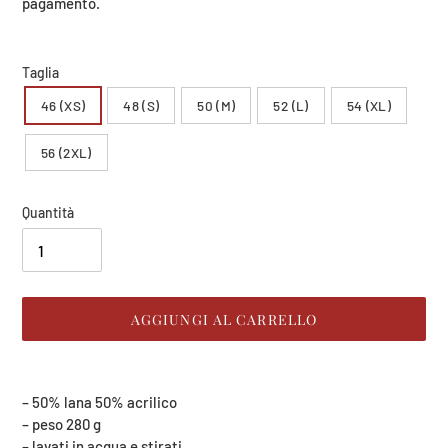
listino
pagamento.
Taglia
46 (XS)
48 (S)
50 (M)
52 (L)
54 (XL)
56 (2XL)
Quantità
AGGIUNGI AL CARRELLO
Inserimento
del
– 50% lana 50% acrilico
prodotto
– peso 280 g
nel
– lavati in acqua e stirati