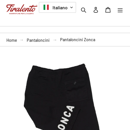
Vai
LINGUA
Italiano
Cerca
Accedi
Carrello
direttamente
ai
contenuti
Pantaloncini Zonca
Home
Pantaloncini