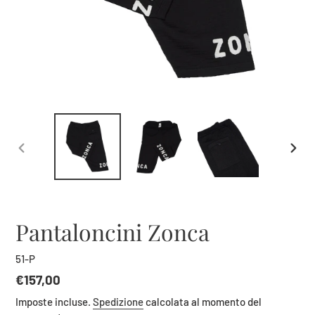
SLIDE
SLID
PRECEDENTE
SUCC
Pantaloncini Zonca
51-P
Prezzo
€157,00
di
Imposte incluse.
Spedizione
calcolata al momento del