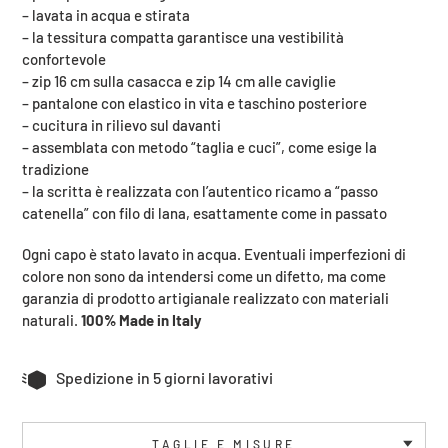
carrello
– lavata in acqua e stirata
– la tessitura compatta garantisce una vestibilità
confortevole
– zip 16 cm sulla casacca e zip 14 cm alle caviglie
– pantalone con elastico in vita e taschino posteriore
– cucitura in rilievo sul davanti
– assemblata con metodo “taglia e cuci”, come esige la
tradizione
– la scritta è realizzata con l’autentico ricamo a “passo
catenella” con filo di lana, esattamente come in passato
Ogni capo è stato lavato in acqua. Eventuali imperfezioni di
colore non sono da intendersi come un difetto, ma come
garanzia di prodotto artigianale realizzato con materiali
naturali.
100% Made in Italy
Spedizione in 5 giorni lavorativi
TAGLIE E MISURE