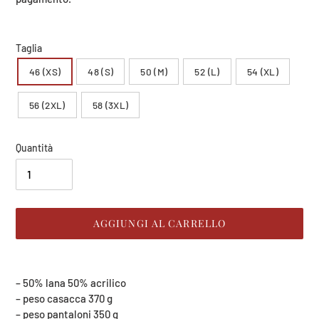
Taglia
46 (XS)
48 (S)
50 (M)
52 (L)
54 (XL)
56 (2XL)
58 (3XL)
Quantità
AGGIUNGI AL CARRELLO
Inserimento
del
– 50% lana 50% acrilico
prodotto
– peso casacca 370 g
nel
– peso pantaloni 350 g