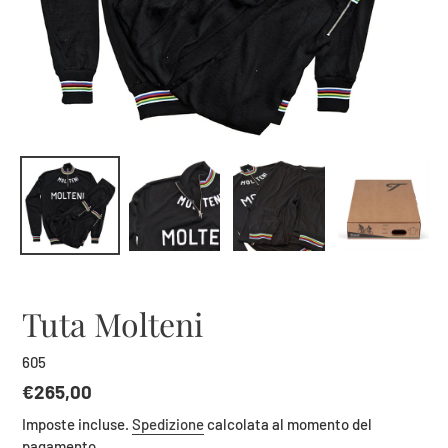
Tuta Molteni
605
Prezzo
€265,00
di
Imposte incluse.
Spedizione
calcolata al momento del
listino
pagamento.