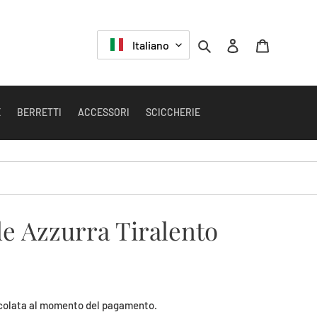
LINGUA
Cerca
Accedi
Carrello
Italiano
E
BERRETTI
ACCESSORI
SCICCHERIE
le Azzurra Tiralento
colata al momento del pagamento.