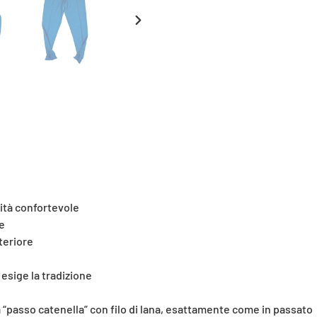
carrello
SLIDE
SUCCESSIVA
lità confortevole
ie
teriore
esige la tradizione
o a “passo catenella” con filo di lana, esattamente come in passato