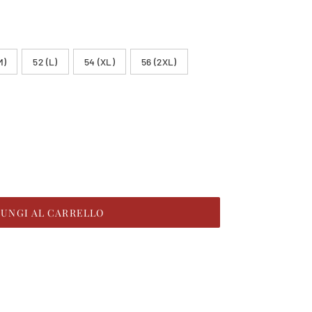
M)
52 (L)
54 (XL)
56 (2XL)
IUNGI AL CARRELLO