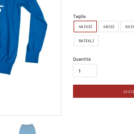
listino
Taglia
46 (XS)
48 (S)
50 (
58 (3XL)
Quantità
AGG
Inserimento
del
prodotto
nel