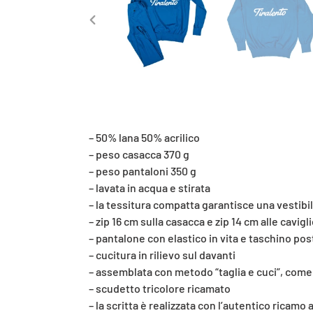
SLIDE
PRECEDENTE
– 50% lana 50% acrilico
– peso casacca 370 g
– peso pantaloni 350 g
– lavata in acqua e stirata
– la tessitura compatta garantisce una vestibi
– zip 16 cm sulla casacca e zip 14 cm alle cavigl
– pantalone con elastico in vita e taschino pos
– cucitura in rilievo sul davanti
– assemblata con metodo “taglia e cuci”, come 
– scudetto tricolore ricamato
– la scritta è realizzata con l’autentico ricam