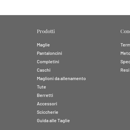
Prodotti
Cond
Maglie
Termi
Pantaloncini
Meto
Completini
Sped
Caschi
Resi
Maglioni da allenamento
Tute
Berretti
Accessori
Sciccherie
Guida alle Taglie