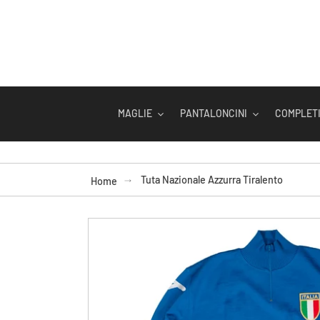
Vai
direttamente
ai
contenuti
MAGLIE
PANTALONCINI
COMPLETI
Tuta Nazionale Azzurra Tiralento
Home